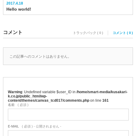
2017.4.18
Hello world!
コメント
トラックバック ( 0 )
コメント ( 0 )
この記事へのコメントはありません。
Warning
: Undefined variable $user_ID in
/home/smart-media/kusakari-
k.co.jp/public_html/wp-
content/themes/canvas_tcd017/comments.php
on line
161
名前
( 必須 )
E-MAIL
( 必須 ) - 公開されません -