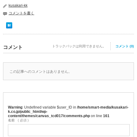
kusakari-kk
コメントを書く
トラックバックは利用できません。
コメント (0)
コメント
この記事へのコメントはありません。
Warning
: Undefined variable $user_ID in
/home/smart-media/kusakari-
k.co.jp/public_html/wp-
content/themes/canvas_tcd017/comments.php
on line
161
名前
( 必須 )