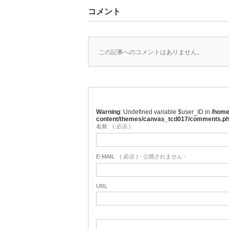
コメント
この記事へのコメントはありません。
Warning
: Undefined variable $user_ID in
/home
content/themes/canvas_tcd017/comments.p
名前
( 必須 )
E-MAIL
( 必須 ) - 公開されません -
URL