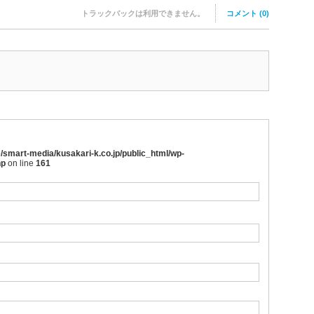
トラックバックは利用できません。
コメント (0)
/smart-media/kusakari-k.co.jp/public_html/wp-
hp
on line
161