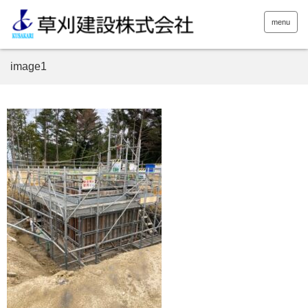
menu
image1